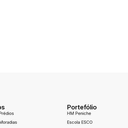
os
Portefólio
Prédios
HM Peniche
 Moradias
Escola ESCO