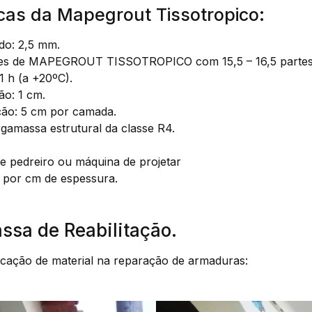
icas da Mapegrout Tissotropico:
do: 2,5 mm.
rtes de MAPEGROUT TISSOTROPICO com 15,5 – 16,5 partes
1 h (a +20ºC).
ão: 1 cm.
ção: 5 cm por camada.
rgamassa estrutural da classe R4.
de pedreiro ou máquina de projetar
 por cm de espessura.
ssa de Reabilitação.
licação de material na reparação de armaduras: