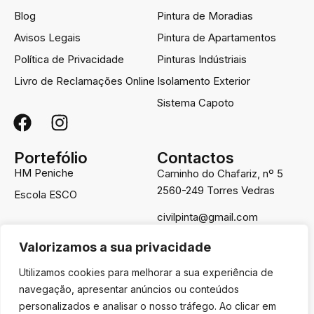
Blog
Pintura de Moradias
Avisos Legais
Pintura de Apartamentos
Política de Privacidade
Pinturas Indústriais
Livro de Reclamações Online
Isolamento Exterior
Sistema Capoto
Portefólio
Contactos
HM Peniche
Caminho do Chafariz, nº 5
2560-249 Torres Vedras
Escola ESCO
civilpinta@gmail.com
961 352 325
*
Valorizamos a sua privacidade
Pintura de Prédios
Utilizamos cookies para melhorar a sua experiência de
* Chamada para a rede móvel
navegação, apresentar anúncios ou conteúdos
nacional
personalizados e analisar o nosso tráfego. Ao clicar em